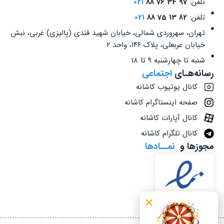
تلفن:
97 34 76 88
021
تلفن:
82 13 75 88
021
تهران، سهروردی شمالی، خیابان شهید قندی (پالیزی) غربی، نبش
خیابان عربعلی، پلاک ۱۴۶، واحد ۲
شنبه تا چهارشنبه 9 تا 18
رسانه‌هـای
اجتماعی
کانال یوتیوب کاشانه
صفحه اینستاگرام کاشانه
کانال آپارات کاشانه
کانال تلگرام کاشانه
مجوزها و
نمــادها