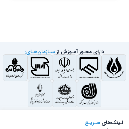
دارای مجـوز آمـوزش از
سـازمان‌هـای:
لـینک‌های
سـریـع