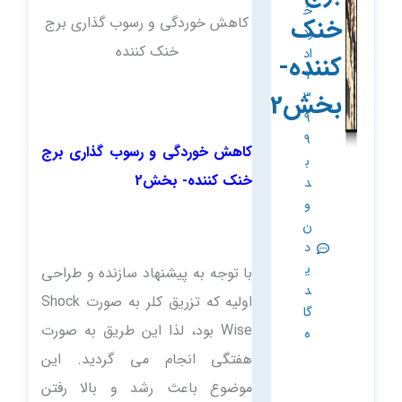
خ
خنک
کاهش خوردگی و رسوب گذاری برج
رد
خنک کننده
اد
کننده-
1
بخش2
3
9
9
کاهش خوردگی و رسوب گذاری برج
ب
خنک کننده- بخش2
د
و
ن
د
ی
با توجه به پیشنهاد سازنده و طراحی
د
اولیه که تزریق کلر به صورت Shock
گا
Wise بود، لذا این طریق به صورت
ه
هفتگی انجام می گردید. این
موضوع باعث رشد و بالا رفتن