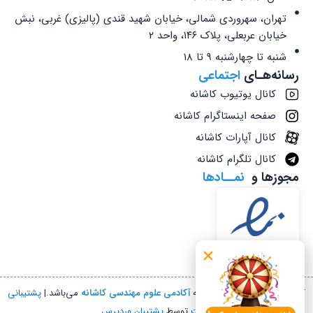
تهران، سهروردی شمالی، خیابان شهید قندی (پالیزی) غربی، نبش
خیابان عربعلی، پلاک ۱۴۶، واحد ۲
شنبه تا چهارشنبه 9 تا 18
رسانه‌هـای
اجتماعی
کانال یوتیوب کاشانه
صفحه اینستاگرام کاشانه
کانال آپارات کاشانه
کانال تلگرام کاشانه
مجوزها و
نمــادها
کلیه حقوق این سایت متعلق به
آکادمی علوم مهندسی کاشانه
می‌باشد.|
پشتیبانی
سایت
توسط
پشتیبان وردپرس