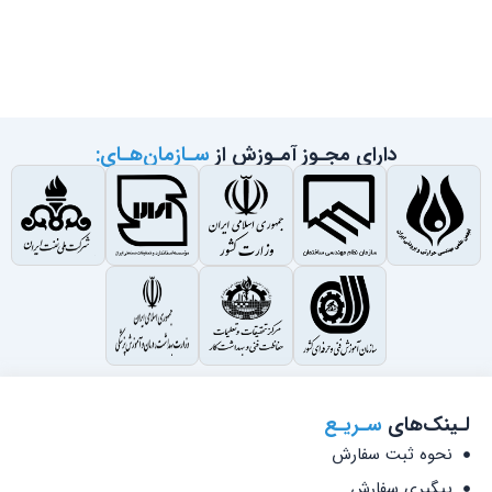
دارای مجـوز آمـوزش از
سـازمان‌هـای:
لـینک‌های
سـریـع
نحوه ثبت سفارش
پیگیری سفارش