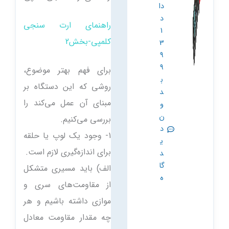
دا
د
راهنمای ارت سنجی
1
کلمپی-بخش2
3
9
9
برای فهم بهتر موضوع،
ب
روشی که این دستگاه بر
د
مبنای آن عمل می‌کند را
و
ن
بررسی می‌کنیم.
د
1- وجود یک لوپ یا حلقه
ی
برای اندازه‌گیری لازم است.
د
گا
الف) باید مسیری متشکل
ه
از مقاومت‌های سری و
موازی داشته باشیم و هر
چه مقدار مقاومت معادل