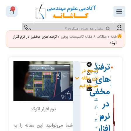
فتن
0
سبد
ه
خرید
حتوا
جستجو
جستجو
کنید
کنید
خانه
/
مقالات
/
مقاله تاسیسات برقی
/ ترفند های مخفی در نرم افزار
اتوکد
ترفند
تا
آنـچه در
ری
های
این مقاله
خ
ان
میـخوانیم
مخفی
ت
ش
در
ار
نرم افزار اتوکد
نرم
:
2
شما می‌توانید این مقاله را به
افزار
0