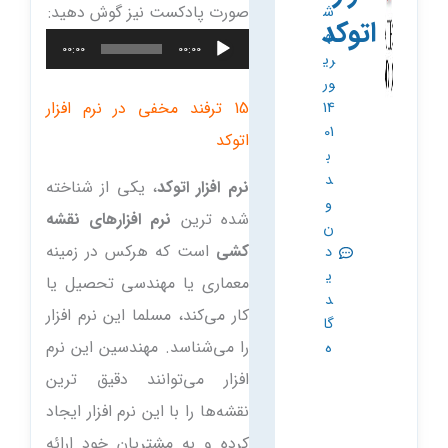
صورت پادکست نیز گوش دهید:
ش
اتوکد
ه
پخش‌کننده
00:00
00:00
ری
صوت
ور
15 ترفند مخفی در نرم افزار
14
01
اتوکد
ب
د
نرم افزار اتوکد
، یکی از شناخته
و
شده ترین
نرم افزار‌های نقشه
ن
کشی
است که هرکس در زمینه
د
ی
معماری یا مهندسی تحصیل یا
د
کار می‌کند، مسلما این نرم افزار
گا
را می‌شناسد. مهندسین این نرم
ه
افزار می‌توانند دقیق ترین
نقشه‌ها را با این نرم افزار ایجاد
کرده و به مشتریان خود ارائه