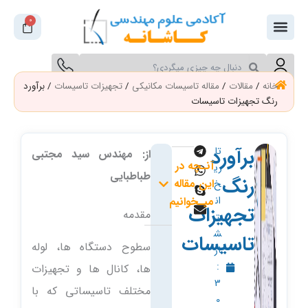
فتن
0
سبد
ه
خرید
حتوا
جستجو
جستجو
کنید
کنید
خانه
/
مقالات
/
مقاله تاسیسات مکانیکی
/
تجهیزات تاسیسات
/ برآورد
رنگ تجهیزات تاسیسات
برآورد
تا
از: مهندس سید مجتبی
آنـچه در
ری
طباطبایی
رنگ
این مقاله
خ
ان
میـخوانیم
تجهیزات
مقدمه
ت
ش
تاسیسات
سطوح دستگاه ها، لوله
ار
:
ها، کانال ها و تجهیزات
3
مختلف تاسیساتی که با
0