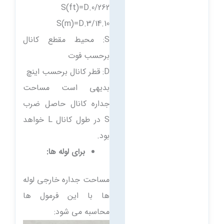
S(ft)=D.0/262
S(m)=D.3/14.10
S: محیط مقطع کانال
برحسب فوت
D: قطر کانال برحسب اینچ
بدیهی است مساحت
جداره کانال حاصل ضرب
S در طول کانال L خواهد
بود.
برای لوله ها:
مساحت جداره خارجی لوله
ها با این فرمول ها
محاسبه می شود: