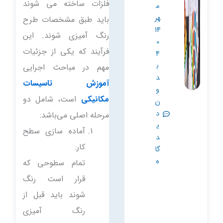
فلزات ساخته می شوند
م
هر
باید طبق مشخصات طرح
14
رنگ آمیزی شوند. این
0
فرآیند که یکی از جزئیات
4
ب
مهم در مباحث اجرایی
د
آموزش تاسیسات
و
مکانیکی
است، شامل دو
ن
د
مرحله اصلی می‌باشد:
ی
آماده سازی سطح
د
کار:
گا
ه
تمام سطوحی که
قرار است رنگ
شوند باید قبل از
رنگ آمیزی