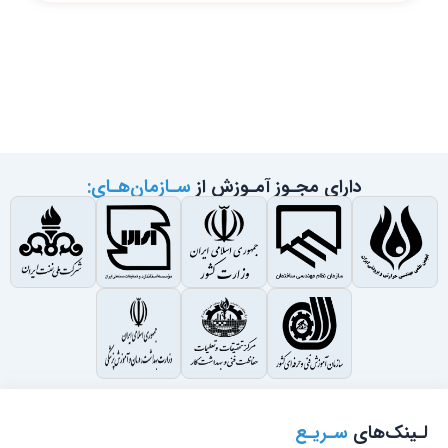
دارای مجـوز آمـوزش از
سـازمان‌هـای:
لـینک‌های
سـریـع