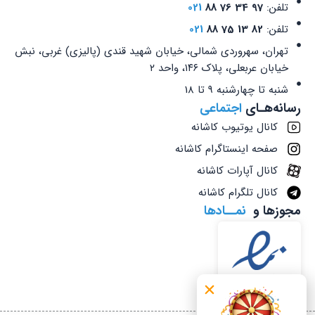
تلفن:
97 34 76 88
021
تلفن:
82 13 75 88
021
تهران، سهروردی شمالی، خیابان شهید قندی (پالیزی) غربی، نبش
خیابان عربعلی، پلاک ۱۴۶، واحد ۲
شنبه تا چهارشنبه 9 تا 18
رسانه‌هـای
اجتماعی
کانال یوتیوب کاشانه
صفحه اینستاگرام کاشانه
کانال آپارات کاشانه
کانال تلگرام کاشانه
مجوزها و
نمــادها