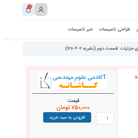
0
سبد
خرید
طراحی تاسیسات
خبر تاسیسات
ت: قسمت دوم (نشریه 2-6-128)
د
قیمت:
750,000
تومان
کتاب
افزودن به سبد خرید
مشخصات
فنی
عمومی