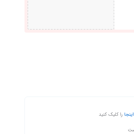
تاسیسات
مکانیکی
ساختمان(جلد
ششم)
نقشه‌های
جزئیات:
قسمت
دوم
(نشریه
2-
6-
128)
عدد
اینجا
را کلیک کنید