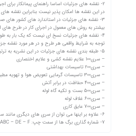
2- نقشه های جزئیات اساسا راهنمای پیمانکار برای ا
در این نقشه ها امکان پذیر نیست بنابراین نقشه های ج
3- نقشه های جزئیات در استاندارد های کشور های 
بیشتر به روش های معمول در اجرای کار در طرح های امر
4- نقشه های جزئیات نسخ ای نیست که یک بار به طور ن
توجه به شرایط واقعی هر طرح و در هر مورد نقشه جزئی
5- طبقه بندی نقشه های جزئیات در این نشریه به ترتیب زیر است:
– سری100 علایم نقشه کشی و علایم اختصاری
– سری200 تاسیسات بهداشتی
– سری300 تاسیسات گرمایی تعویض هوا و تهویه مطبوع
– سری400 حفاظت در برابر آتش
– سری500 بست و تکیه گاه لوله
– سری600 غلاف لوله
– سری700 عایق کاری
6- علاوه بر اینها می توان از سری های دیگری مانند سیستم های کنترل مقاوم سازی لرزه ی اجزای غیر سازه ای ساختمان نام برد
7- شماره گذاری برگ ها از سمت چپ: M.D – ABC – DE – F