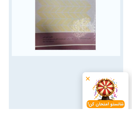
شانستو امتحان کن!