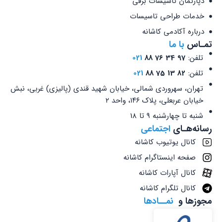
دپارتمان تاسیسات برقی
خدمات طراحی تاسیسات
درباره آکادمی کاشانه
تمـاس
با ما
تلفن:
97 34 76 88
021
تلفن:
82 13 75 88
021
تهران، سهروردی شمالی، خیابان شهید قندی (پالیزی) غربی، نبش
خیابان عربعلی، پلاک ۱۴۶، واحد ۲
شنبه تا چهارشنبه 9 تا 18
رسانه‌هـای
اجتماعی
کانال یوتیوب کاشانه
صفحه اینستاگرام کاشانه
کانال آپارات کاشانه
کانال تلگرام کاشانه
مجوزها و
نمــادها