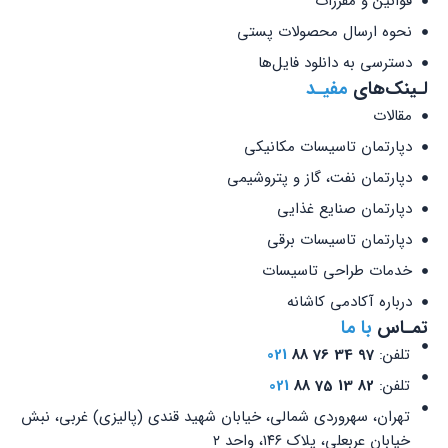
قوانین و مقررات
نحوه ارسال محصولات پستی
دسترسی به دانلود فایل‌ها
لـینک‌های
مفیـد
مقالات
دپارتمان تاسیسات مکانیکی
دپارتمان نفت، گاز و پتروشیمی
دپارتمان صنایع غذایی
دپارتمان تاسیسات برقی
خدمات طراحی تاسیسات
درباره آکادمی کاشانه
تمـاس
با ما
تلفن:
97 34 76 88
021
تلفن:
82 13 75 88
021
تهران، سهروردی شمالی، خیابان شهید قندی (پالیزی) غربی، نبش
خیابان عربعلی، پلاک ۱۴۶، واحد ۲