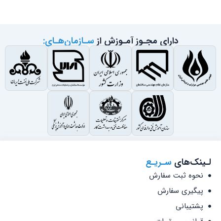
دارای مجـوز آمـوزش از
سـازمان‌هـای:
لـینک‌های
سـریـع
نحوه ثبت سفارش
پیگیری سفارش
پشتیبانی