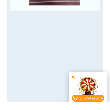
شانستو امتحان کن!