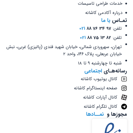
خدمات طراحی تاسیسات
درباره آکادمی کاشانه
تمـاس
با ما
تلفن:
97 34 76 88
021
تلفن:
82 13 75 88
021
تهران، سهروردی شمالی، خیابان شهید قندی (پالیزی) غربی، نبش
خیابان عربعلی، پلاک ۱۴۶، واحد ۲
شنبه تا چهارشنبه 9 تا 18
رسانه‌هـای
اجتماعی
کانال یوتیوب کاشانه
صفحه اینستاگرام کاشانه
کانال آپارات کاشانه
کانال تلگرام کاشانه
مجوزها و
نمــادها