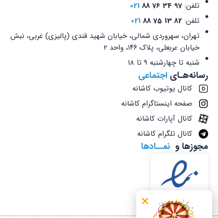
تلفن:
97 34 76 88
021
تلفن:
82 13 75 88
021
تهران، سهروردی شمالی، خیابان شهید قندی (پالیزی) غربی، نبش
خیابان عربعلی، پلاک ۱۴۶، واحد ۲
شنبه تا چهارشنبه 9 تا 18
رسانه‌هـای
اجتماعی
کانال یوتیوب کاشانه
صفحه اینستاگرام کاشانه
کانال آپارات کاشانه
کانال تلگرام کاشانه
مجوزها و
نمــادها