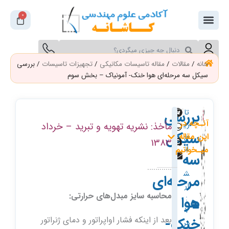
فتن
0
سبد
ه
خرید
حتوا
جستجو
جستجو
کنید
کنید
خانه
/
مقالات
/
مقاله تاسیسات مکانیکی
/
تجهیزات تاسیسات
/ بررسی
سیکل سه مرحله‌ای هوا خنک- آمونیاک – بخش سوم
بررسی
تا
آنـچه در
ری
مأخذ: نشریه تهویه و تبرید – خرداد
سیکل
این مقاله
خ
1383
ان
میـخوانیم
سه
ت
…………
ش
مرحله‌ای
ار
محاسبه سایز مبدل‌های حرارتی:
هوا
:
7
بعد از اینکه فشار اواپراتور و دمای ژنراتور
خنک-
مر