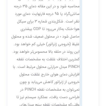
محاسبه شود و در این مقاله دمای 35 درجه
سانتی‌گراد یا 95 درجه فارنهایت دمای مورد
نظر است. شکل‌بندی شماره 3 برای سیکل
هوا-خنک به‌کار می‌رود تا COP بیشتری
حاصل شود ؛ در محلول ضعیف شده و محلول
غلیظ (خروجی ژنراتور) خیلی کم خواهد بود.
این روند در حلقه بالا محسوس‌تر خواهد بود.
کمترین اختلاف غلظت به مشخصات نقطه
PINCH مبدل حرارتی محلول مرتبط است. با
افزایش دمای هوای خارج غلظت محلول
خروجی از ژنراتور کاهش می‌یابد و چون
نمی‌توان به مشخصات نقطه PINCH در
طراحی دست یافت، عملکرد سیستم نیز تا
وقتی‌که مشخصات نقطه پینچ مبدل‌های