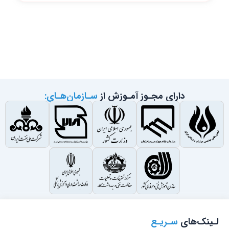
دارای مجـوز آمـوزش از
سـازمان‌هـای:
لـینک‌های
سـریـع