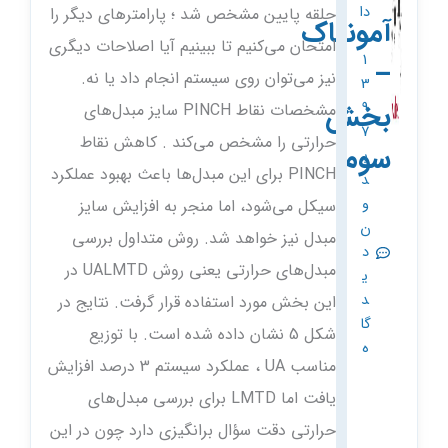
دا
حلقه پایین مشخص شد ؛ پارامترهای دیگر را
آمونیاک
د
امتحان می‌کنیم تا ببینیم آیا اصلاحات دیگری
1
–
نیز می‌توان روی سیستم انجام داد یا نه.
3
بخش
9
مشخصات نقاط PINCH سایز مبدل‌های
7
حرارتی را مشخص می‌کند . کاهش نقاط
سوم
ب
PINCH برای این مبدل‌ها باعث بهبود عملکرد
د
و
سیکل می‌شود، اما منجر به افزایش سایز
ن
مبدل نیز خواهد شد. روش متداول بررسی
د
مبدل‌های حرارتی یعنی روش UALMTD در
ی
د
این بخش مورد استفاده قرار گرفت. نتایج در
گا
شکل 5 نشان داده شده است. با توزیع
ه
مناسب UA ، عملکرد سیستم 3 درصد افزایش
یافت اما LMTD برای بررسی مبدل‌های
حرارتی دقت سؤال برانگیزی دارد چون در این