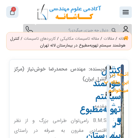
فتن
0
سبد
ه
خرید
حتوا
جستجو
جستجو
کنید
کنید
خانه
/
مقالات
/
مقاله تاسیسات مکانیکی
/
کاربردهای تاسیسات
/ کنترل
هوشمند سیستم تهویه‌مطبوع در بیمارستان لاله تهران
کنترل
تا
نویسنده: مهندس محمد‌رضا خوش‌نیاز (مرکز
آنـچه در
ری
کنترل ایران)
هوشمند
این مقاله
خ
ان
میـخوانیم
سیستم
ت
ش
مقدمه
تهویه‌مطبوع
ار
در
:
B.M.S رامی‌توان طراحی بزرگ و از نظر
21
اقتصاد‌ی مقرون به صرفه د‌ر راستای
بیمارستان
آب