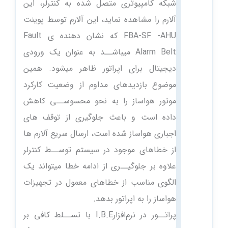
شبکه کامپیوتری متصل شده به کنترلر، این
آلارم را مشاهده نماید، این آلارم توسط پوینت
FBA-SF -AHU که نشان دهنده ی Fault
Alarm Belt میباشــد به عنوان یک ورودی
دیجیتال برای اپراتور ظاهر میشود. همین
موضوع بازدیدهای مداوم از وضعیت کارکرد
موتور هواساز را به نحو محسوســی کاهش
داده است و باعث جلوگیری از توقف های
اجباری هواساز شده است، ارسال سریع آلارم ها
از خطاهای موجود در سیستم توســط کنترلر
علاوه بر جلوگیــری از ادامه خطا میتواند یک
الگوی مناسب از خطاهای معمول در تجهیزات
هواساز را به اپراتور بدهد.
پراتــور در نرم‌افزارI.B.E با تســلط کافی بر