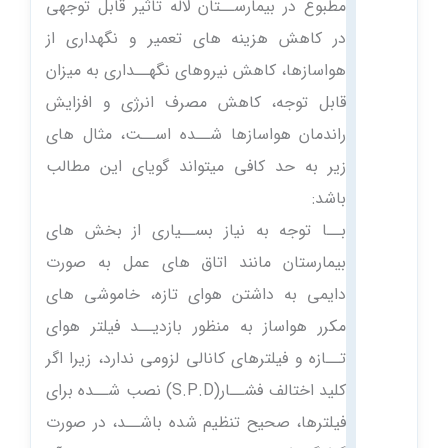
مطبوع در بیمارســتان لاله تاثیر قابل توجهی
در کاهش هزینه های تعمیر و نگهداری از
هواسازها، کاهش نیروهای نگهــداری به میزان
قابل توجه، کاهش مصرف انرژی و افزایش
راندمان هواسازها شــده اســت، مثال های
زیر به حد کافی میتواند گویای این مطالب
باشد:
بــا توجه به نیاز بســیاری از بخش های
بیمارستان مانند اتاق های عمل به صورت
دایمی به داشتن هوای تازه، خاموشی های
مکرر هواساز به منظور بازدیــد فیلتر هوای
تــازه و فیلترهای کانالی لزومی ندارد، زیرا اگر
کلید اختالف فشــار(S.P.D) نصب شــده برای
فیلترها، صحیح تنظیم شده باشــد، در صورت