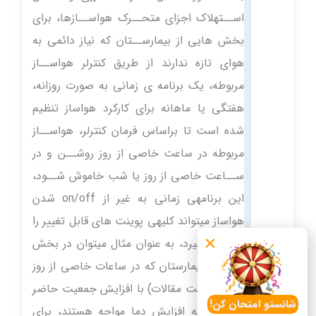
اســتهلاک اجزای متحــرک هواســازها، برای
بخش هایی از بیمارســتان که نیاز دائمی به
هوای تازه ندارند از طریق کنترلر هواســاز
مربوطه، یک برنامه ی زمانی به صورت روزانه،
هفتگی یا ماهانه برای کارکرد هواساز تنظیم
شده است تا براساس فرمان کنترلر، هواســاز
مربوطه در ساعت خاصی از روز روشــن و در
ســاعت خاصی از روز یا شب خاموش شــود،
این برنامهی زمانی به غیر از on/off شدن
هواساز میتواند کلیهی پوینت های قابل تغییر را
نیــز دربرگیرد، به عنوان مثال میتوان در بخش
هایی از بیمارستان که در ساعات خاصی از روز
(مانند ساعت مقالات) با افزایش جمعیت حاضر
شانستو امتحان کن!
و در نتیجه افزایش دما مواجه هستند، برای