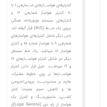
کنترلرهای هواســازهای شــمارهی 1 تا
،7 کنترلر هواساز شمارهی 16 و
کنترلرهای سیستم موتورخانه همگی
برروی یک خــط (BUS) قرار گرفته اند،
باس دیگر شامل کنترلرهای هواسازهای
شمارهی 8 تا هواساز شماره 15 و کنترلر
هواساز 18 میباشد، یک خط مستقل
دیگر نیز شامل کنترلر هواســازهای 17
و 19 میباشــد. دلیل قرار دادن کنترلر
هواســازها بر روی خطوط مشترک،
علاوه بر محدودیــت ورودی/خروجی
ها و کاهش حجم عملیات کابل
کشــی، مانیتورینــگ و کنترل یک
هواساز از راه دور (Login Remote)از