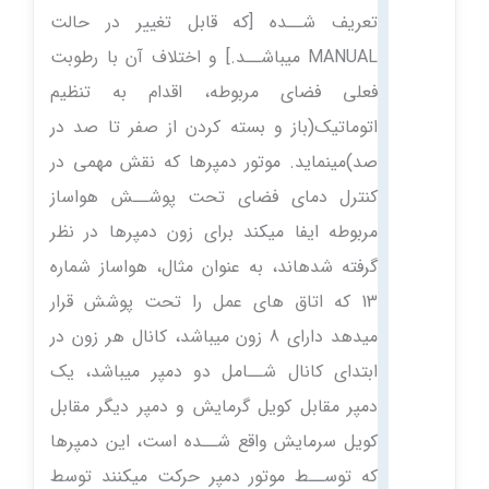
تعریف شــده [که قابل تغییر در حالت
MANUAL میباشــد.] و اختلاف آن با رطوبت
فعلی فضای مربوطه، اقدام به تنظیم
اتوماتیک(باز و بسته کردن از صفر تا صد در
صد‌)مینماید. موتور دمپرها که نقش مهمی در
کنترل دمای فضای تحت پوشــش هواساز
مربوطه ایفا میکند برای زون دمپرها در نظر
گرفته شدهاند، به عنوان مثال، هواساز شماره
13 که اتاق های عمل را تحت پوشش قرار
میدهد دارای 8 زون میباشد، کانال هر زون در
ابتدای کانال شــامل دو دمپر میباشد، یک
دمپر مقابل کویل گرمایش و دمپر دیگر مقابل
کویل سرمایش واقع شــده است، این دمپرها
که توســط موتور دمپر حرکت میکنند توسط