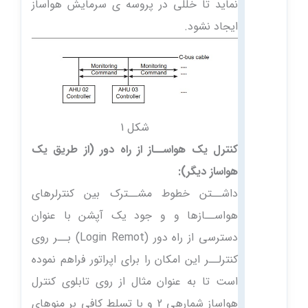
نماید تا خللی در پروسه ی سرمایش هواساز
ایجاد نشود.
شکل 1
کنترل یک هواســاز از راه د‌ور (از طریق یک
هواساز د‌یگر):
داشــتن خطوط مشــترک بین کنترلرهای
هواســازها و و جود یک آپشن با عنوان
دسترسی از راه دور (Login Remot) بــر روی
کنترلــر این امکان را برای اپراتور فراهم نموده
است تا به عنوان مثال از روی تابلوی کنترل
هواساز شمارهی 2 و با تسلط کافی بر منوهای