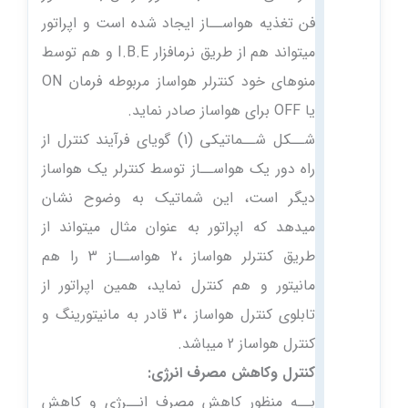
فن تغذیه هواســاز ایجاد شده است و اپراتور
میتواند هم از طریق نرمافزار I.B.E و هم توسط
منوهای خود کنترلر هواساز مربوطه فرمان ON
یا OFF برای هواساز صادر نماید.
شــکل شــماتیکی (1) گویای فرآیند کنترل از
راه دور یک هواســاز توسط کنترلر یک هواساز
دیگر است، این شماتیک به وضوح نشان
میدهد که اپراتور به عنوان مثال میتواند از
طریق کنترلر هواساز ،2 هواســاز 3 را هم
مانیتور و هم کنترل نماید، همین اپراتور از
تابلوی کنترل هواساز ،3 قادر به مانیتورینگ و
کنترل هواساز 2 میباشد.
کنترل وکاهش مصرف انرژی:
بــه منظور کاهش مصرف انــرژی و کاهش