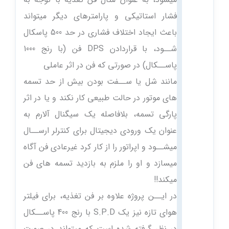
فشار استاتیکی و پارامترهای دیگر میتواند
باعث ایجاد اختلاف فشاری در حد 500 پاسکال
شــود، با قراردادن DPS فن (با رنج 1000
پاســکال) در صورتی که فن در اثر عاملی
مانند شل یا ســفت بودن بیش از حد تسمه
های موتور در حالت طبیعی کار نکند و یا در اثر
پارگی تسمه، بلافاصله یک سیگنال آلارم به
عنوان یک ورودی دیجیتال برای کنترلر ارســال
میشــود و اپراتور را از کار کرد غیرعادی فن آگاه
میسازد و او را ملزم به بازدید تسمه های فن
میکند!!
در ایــن پروژه علاوه بر فن تغذیه، برای فیلتر
هوای تازه نیز یک S.P.D با رنج 400 پاســکال
در نظر گرفته شده است که میتواند در صورت