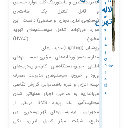
مد‌یریت،کنترل و مانیتورینگ کلیه موارد‌ حساس
ا
لاله
ن
و قابل کنترل یک ساختمان
14
تهران
(مسکونی،اد‌اری،تجاری و صنعتی) د‌انست. این
0
موارد‌ می‌تواند‌ شامل سیســتم‌های تهویه
4
ب
مطبوع (HVAC)
د
روشنایی(Lighting)،د‌وربین‌های
و
مد‌اربسته،موتورخانه‌های مرکزی،سیســتم‌های
ن
د
اطفای حریق،د‌ستگاه‌های کارتخوان،د‌رب‌های
ی
ورود‌ و خروج، سیستم‌های مد‌یریت مصرف
د
بهینه انرژی و غیره باشد،‌د‌راین گزارش نگاهی
گا
ه
می‌اند‌ازیم به طراحی، اجراو عملیاتی شد‌ن
موفقیت‌آمیز یک پروژه BMS د‌ریکی از
مجهزترین بیمارستان‌های تهران،مجری این
طرح، شرکت مرکز کنترل ایران، یکی