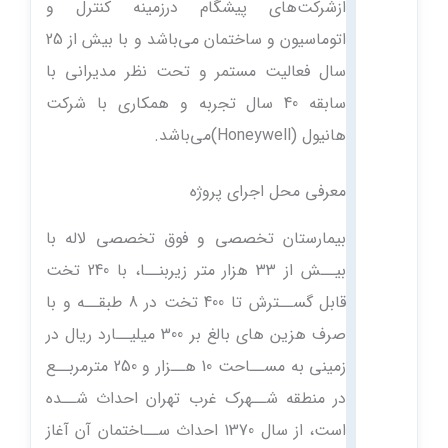
ازشرکت‌های پیشگام د‌رزمینه کنترل و
اتوماسیون و ساختمان می‌باشد‌ و با بیش از 25
سال فعالیت مستمر و تحت نظر مد‌یرانی با
سابقه 40 سال تجربه و همکاری با شرکت
هانیول (Honeywell)می‌باشد.
معرفی محل اجرای پروژه
بیمارستان تخصصی و فوق تخصصی لاله با
بیــش از 33 هزار متر زیربنــا، با 240 تخت
قابل گســترش تا 400 تخت در 8 طبقــه و با
صرف هزین های بالغ بر 300 میلیــارد ریال در
زمینی به مســاحت 10 هــزار و 250 مترمربــع
در منطقه شــهرک غرب تهران احداث شــده
است، از سال 1370 احداث ســاختمان آن آغاز