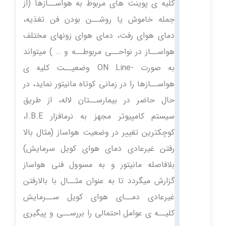
کلیه ی پوینت های مربوط به هواســازها (از
جمله خاموش یا روشــن بودن فن تغذیه،
دمای هوای رفت، دمای هوای زونهای مختلف
هواســاز در نواحــی مربوطــه و … ) میتواند
به صورت -ON Line وضعیــت کلیه ی
هواســازها را در زمانی کوتاه مانیتور نماید، در
حال حاضر در بیمارســتان لاله، از طریق
سیستم کامپیوتر مجهز به نرمافزار I.B.E،
کوچکترین تغییر در وضعیت هواساز (مثال بالا
رفتن غیرعادی دمای هوای کویل سرمایش)
بلافاصله مانیتور و به مسوول فنی هواساز
گزارش میگردد تا به عنوان مثــال با بالارفتن
غیرعادی دمــای هوای کویل ســرمایش
کلیــه ی عوامل احتمالی را بررســی و پیگیری