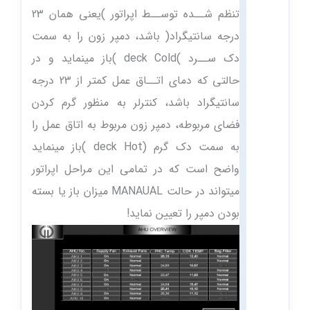
تنظم شــده توســط اپراتور )یعنی همان 23
درجه سانتیگراد‌( باشد، دمپر زون را به سمت
دک ســرد )deck Cold )باز مینماید و در
حالتی که دمای اتــاق عمل کمتر از 23 درجه
سانتیگراد باشد، کنترلر به منظور گرم کردن
فضای مربوطه، دمپر زون مربوط به اتاق عمل را
به سمت دک گرم (deck Hot )باز مینماید
واضح است که در تمامی این مراحل اپراتور
میتواند در حالت MANAUAL میزان باز یا بسته
بودن دمپر را تعیین نماید!