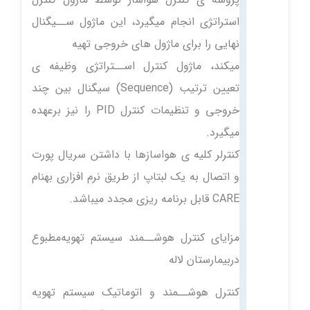
استراتژی انجام میگیرد، این ماژول ســیگنال
نهایی را برای ماژول های خروجی تهیه
میکند، ماژول کنترل اســتراتژی وظیفه ی
تعیین ترتیب (Sequence) سیگنال بین چند
خروجی و تنظیمات کنترل PID را نیز برعهده
میگیرد.
کنترلر کلیه ی هواسازها با داشتن سریال پورت
و اتصال به یک لبتاپ از طریق نرم افزاری بهنام
CARE قابل برنامه ریزی مجدد میباشد.
مزایای کنترل هوشــمند‌ سیستم تهویه‌مطبوع
د‌ربیمارستان لاله
کنترل هوشــمند و اتوماتیک سیستم تهویه