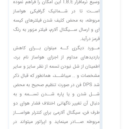
وسیع نرمافزار I.B.E این امکان را فراهم نموده
اســت تا در شــماتیک گرافیکی هواساز
مربوطه، به محض کثیف شدن فیلترهای کیسه
ای و ارسال ســیگنال آلارم، فیلتر مزبور به رنگ
قرمز درآید.
مــورد دیگری کــه میتوان بــرای کاهش
بازدیدهای مداوم از اجزای هواساز نام برد،
اطمینان از شل نبودن تسمه از نظر سایز و سایر
مشخصات و .. میباشــد، همانطور که قبال ذکر
شد DPS فن در صورت تنظیم صحیح به محض
شــل شدن و یا پاره شــدن تســمه و به
دنبال آن تغییر ناگهانی اختلاف فشار هوای دو
طرف فن، سیگنال آلارمی برای کنترلر هواســاز
مربوطه صــادر مینماید و اپراتور میتواند در