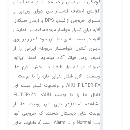
گرفتگی فیلتر بیش از حد مجــاز و به دنبال آن
افزایش اختلاف فشــار بین هوای ورودی و
هــوای خروجی از فیلتر، DPS با ارسال سیگنال
آلارم برای کنترلر هواساز مربوطه،ضمــن نمایش
آلارم در صفحــه ی نمایش خود کنترلر بر روی
تابلوی کنترل هواســاز مربوطه اپراتور را از
کثیف بودن فیلتر آگاه مینماید. ضمنا اپراتور
میتواند در نرمافزار I.B.E در بخش آلارم ها،
وضعیت آلارم فیلتر هوای تازه را با پوینت -
AHU FILTER-FA و وضعیت فیلتر کیسه ای
کانال ها را با پوینت FILTER-ZN -AHU
مشاهده نماید(هر دوی این پوینت ها، از
پوینت های دیجیتال هستند که خروجی آنها
یــا Normal و یا Alarm است.)، قابلیت های