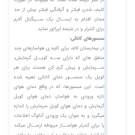
کثیف شدن فیلتر و گرفتگی فیلتر بیش از حد
مجاز، اقدام به ارســال یک ســیگنال آلارم
برای کنترلر و در نتیجه اپراتور نماید.
سنسورهای کانالی:
در بیمارستان لاله، برای کلیه ی هواسازهای چند
منطق های که دارای ســه کویــل گرمایش،
ســرمایش و پیش گرم کن هستند برای هر
کویل یک سنســور دمای کانالی تعبیه شده
است. این سنسورها، که در واقع دمای هوای
تازه ورودی به هواساز، دمای هوای کویل
گرمایش و دمای هوای کویل سرمایش را اندازه
میگیرد و به عنوان یک ورودی آنالوگ اطلاعات
را برای کنترلر هواســاز مربوطه ارســال میکند
تا کنترلر بتواند با مقایسه این مقادیر با مقادیر