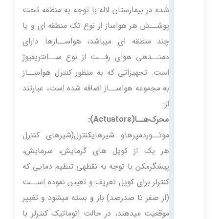
شده در بیمارستان لاله با توجه به منطقه تحت
پوشــش هر هواساز از نوع تک منطقه ای و یا
چند منطقه ای میباشد، هواســازها دارای
دمنــدهی هوای رفــت از نوع ســانتریفیوژ
است. تجهیزاتی که به منظور کنترل هواســاز
به مجموعه هواســاز اضافه شده است، عبارتند
از:
محرک‌هــا(Actuators):
موتــورد‌مپرهاو شیرهایکنترل(شیرهای کنترل
هر یک از کویل های گرمایش، سرمایش،
پیشگرمکن با توجه به نقطهی تنظیم دمایی که
کنترلر برای کویل تعریف و تعیین نموده اســت
(از صفر تا صدرصد‌) باز و بسته میشود و تغییر
موقعیت میدهند، در حالت اتوماتیک کنترلر با