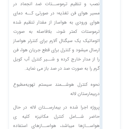
نصب و تنظیم ترموســتات ضد انجماد در
مسیر هوای فن تغذیه؛ در صورتی کــه دمای
هوای ورودی به هواساز از مقدار تنظیم شده
ترموستات کمتر شود، بلافاصله به صورت
اتوماتیک یک سیگنال آلارم برای کنترلر هواساز
ارسال میشود و کنترل برای قطع جریان هوا، فن
را از مدار خارج کرده و شــیر کنترل آب کویل
گرم را به صورت صد در صد باز می نماید.
نحوه کنترل هوشــمند‌ سیستم تهویه‌مطبوع
د‌ربیمارستان لاله
پروژه اجرا شده در بیمارســتان لاله در حال
حاضر شــامل کنترل مکانیزه کلیه ی
هواســازها میباشد، هواســازهای استفاده