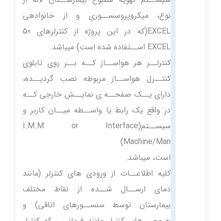
نوع، میکروپروسســوری و از خانوادهی
EXCEL(که در این پروژه از کنترلرهای 50
EXCEL اســتفاده شده است) میباشد.
کنترلــر هر هواســاز کــه بــر روی تابلوی
کنتــرل هواســاز مربوطه نصب گردیــده،
دارای یــک صفحــه ی نمایــش خارجی کــه
در واقع یک رابط یا واســطه میــان کاربر و
سیســتم(I.M.M or Interface
Machine/Man)
است، میباشد.
کلیه اطلاعــات از ورودی های کنترلر (مانند
دمای ارســال شــده از نقاط مختلف
بیمارستان توسط سنســورهای اتاقی) و
خروجی های کنترلر مانند فرمانــی که کنترلر