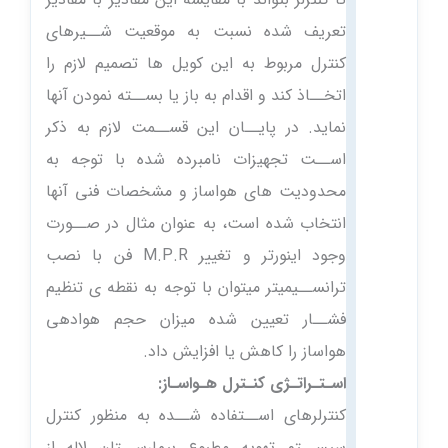
تعریف شده نسبت به موقعیت شــیرهای
کنترل مربوط به این کویل ها تصمیم لازم را
اتخــاذ کند و اقدام به باز یا بســته نمودن آنها
نماید. در پایــان این قســمت لازم به ذکر
اســت تجهیزات نامبرده شده با توجه به
محدودیت های هواساز و مشخصات فنی آنها
انتخاب شده است، به عنوان مثال در صــورت
وجود اینورتر و تغییر M.P.R فن با نصب
ترانســیمیتر میتوان با توجه به نقطه ی تنظیم
فشــار تعیین شده میزان حجم هوادهی
هواساز را کاهش یا افزایش داد.
اسـتـراتـژی کنـترل هـواسـاز:
کنترلرهای اســتفاده شــده به منظور کنترل
سیســتم تهویه مطبوع بیمارســتان لاله از