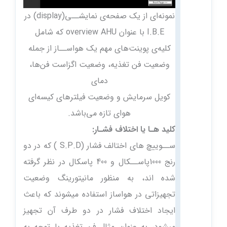
نمونه‌ای از یک صفحه‌ی نمایشــی(display) د‌ر
I.B.E با عنوان overview AHU که شامل
کلیه‌ی پوینت‌های مهم یک هواســاز از جمله
وضعیت فن تغذیه، وضعیت اگزاست فن‌ها،
د‌مای
کویل سرمایش و وضعیت فیلترهای کیسه‌ای
هوای تازه می‌باشد.
کلید هـا یا اختلاف فشـار:
ســوییچ های اختالف فشار (S.P.D ) که در دو
رنج 1000پاســکال و 400 پاسکال در نظر گرفته
شده اند، به منظور مانیتورینگ وضعیت
تجهیزاتی در هواساز استفاده میشوند که باعث
ایجاد اختلاف فشار در دو طرف آن تجهیز
میشود، به عنوان مثال فن تغذیه با توجه به