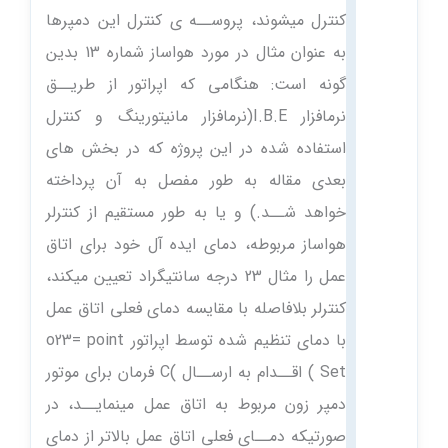
کنترل میشوند، پروســه ی کنترل این دمپرها
به عنوان مثال در مورد هواساز شماره 13 بدین
گونه است: هنگامی که اپراتور از طریــق
نرمافزار I.B.E(نرمافزار مانیتورینگ و کنترل
استفاده شده در این پروژه که در بخش های
بعدی مقاله به طور مفصل به آن پرداخته
خواهد شــد.) و یا به طور مستقیم از کنترلر
هواساز مربوطه، دمای ایده آل خود برای اتاق
عمل را مثال 23 درجه سانتیگراد تعیین میکند،
کنترلر بلافاصله با مقایسه دمای فعلی اتاق عمل
با دمای تنظیم شده توسط اپراتور o23= point
Set ) اقــدام به ارســال )C فرمان برای موتور
دمپر زون مربوط به اتاق عمل مینمایــد، در
صورتیکه دمــای فعلی اتاق عمل بالاتر از دمای