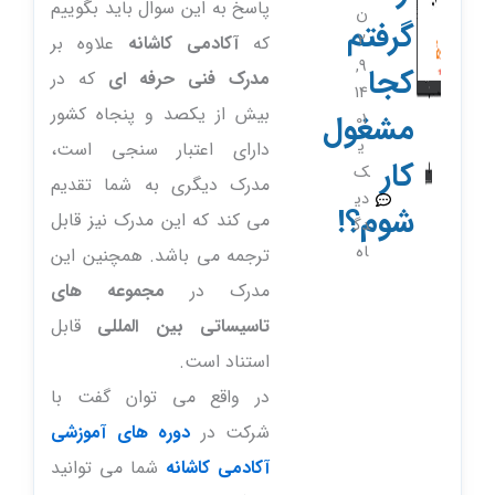
پاسخ به این سوال باید بگوییم
ن
گرفتم
2
که
آکادمی کاشانه
علاوه بر
9,
کجا
مدرک فنی حرفه ای
که در
14
بیش از یکصد و پنجاه کشور
مشغول
01
ی
دارای اعتبار سنجی است،
کار
ک
مدرک دیگری به شما تقدیم
دی
شوم؟!
می کند که این مدرک نیز قابل
دگ
اه
ترجمه می باشد. همچنین این
مدرک در
مجموعه های
تاسیساتی بین المللی
قابل
استناد است.
در واقع می توان گفت با
شرکت در
دوره های آموزشی
آکادمی کاشانه
شما می توانید