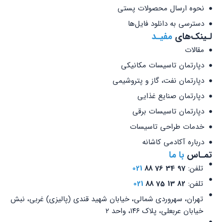
نحوه ارسال محصولات پستی
دسترسی به دانلود فایل‌ها
لـینک‌های
مفیـد
مقالات
دپارتمان تاسیسات مکانیکی
دپارتمان نفت، گاز و پتروشیمی
دپارتمان صنایع غذایی
دپارتمان تاسیسات برقی
خدمات طراحی تاسیسات
درباره آکادمی کاشانه
تمـاس
با ما
تلفن:
97 34 76 88
021
تلفن:
82 13 75 88
021
تهران، سهروردی شمالی، خیابان شهید قندی (پالیزی) غربی، نبش
خیابان عربعلی، پلاک ۱۴۶، واحد ۲