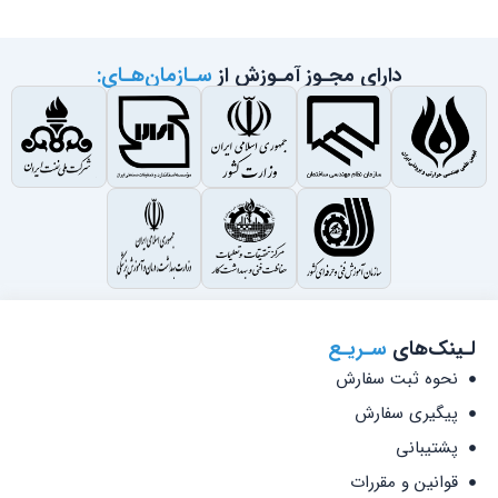
دارای مجـوز آمـوزش از
سـازمان‌هـای:
لـینک‌های
سـریـع
نحوه ثبت سفارش
پیگیری سفارش
پشتیبانی
قوانین و مقررات