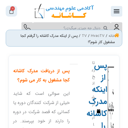
فتن
0
سبد
ه
خرید
حتوا
جستجو
جستجو
کنید
کنید
خانه
/
HvacTV
/
TV
/ پس از اینکه مدرک کاشانه را گرفتم کجا
مشغول کار شوم؟!
پس
تا
ری
پس از دریافت مدرک کاشانه
از
خ
کجا مشغول به کار می شوم؟
ان
اینکه
ت
این سوالی است که شاید
ش
مدرک
خیلی از شرکت کنندگان دوره یا
ار
کاشانه
:
کسانی که قصد شرکت در دوره
آب
را دارند از خود بپرسند. در
را
ا