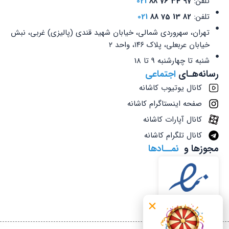
تلفن:
97 34 76 88
021
تلفن:
82 13 75 88
021
تهران، سهروردی شمالی، خیابان شهید قندی (پالیزی) غربی، نبش
خیابان عربعلی، پلاک ۱۴۶، واحد ۲
شنبه تا چهارشنبه 9 تا 18
رسانه‌هـای
اجتماعی
کانال یوتیوب کاشانه
صفحه اینستاگرام کاشانه
کانال آپارات کاشانه
کانال تلگرام کاشانه
مجوزها و
نمــادها