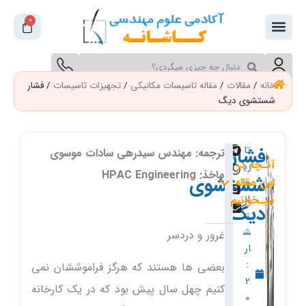
فتن
0
سبد
ه
خرید
حتوا
جستجو
جستجو
کنید
کنید
خانه
/
مقالات
/
مقاله تاسیسات مکانیکی
/
تجهیزات تاسیسات
/ فشار
شستشوی دیگ
فشار
تا
ترجمه: مهندس سیدرهی سادات موسوی
آنـچه در
ری
ماخذ: HPAC Engineering
شستشوی
این مقاله
خ
ان
میـخوانیم
دیگ
ت
ش
غرور و دردسر
ار
:
بعضی ها هستند که هرگز فراموششان نمی
2
کنیم چهل سال پیش بود که در یک کارخانه
0