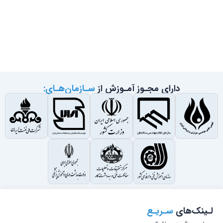
دارای مجـوز آمـوزش از
سـازمان‌هـای:
لـینک‌های
سـریـع