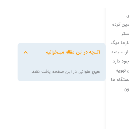
أمین کرده
 کنندگان بسیاری در کلیت این پروژه سهم داشته اند. پروتکل BACnet بستر
رل کننده های اختصاصی BACnet برای هواسازها دیگ
از، سیصد
ود دارد.
 تهویه
ستگاه ها
ون