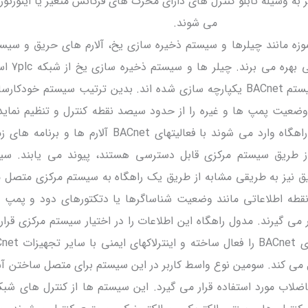
تغیر به وسیله تابلو کنترل های دارای محرک های فرکانس متغیر یا اینورتور
می شوند.
وزه مانند چیلرها و سیستم ذخیره سازی یخ، آلارم های حریق و سیست
پروتکل های کنترل اخت
کنند که از طریق راهگاه با سیستم BACnet یکپارچه سازی شده اند. بدین ترتیب سیستم خو
وضعیت پمپ ها و غیره را از حدود سیصد نقطه کنترل و تنظیم نماید. 
این هنگامی که اطلاعات به راهگاه وارد می شوند با فعالیتهای BACnet آلارم
ز طریق سیستم مرکزی قابل دسترسی هستند، پیوند می یابند. س
 نیز به طریقی مشابه از طریق یک راهگاه به سیستم مرکزی متصل م
طه اطلاعاتی مانند وضعیت شناساگرها یا دتکتورهای دود و پمپ
 در اختیار BACnet قرار می گیرند. مدول راهگاه این اطلاعات را در اختیار سیستم مرکزی قر
رل می کند. سومین نوع واسط کاربر در این سیستم برای متصل ساختن آ
اب مورد استفاده قرار می گیرد. این سیستم ها از کنترل های شبکه