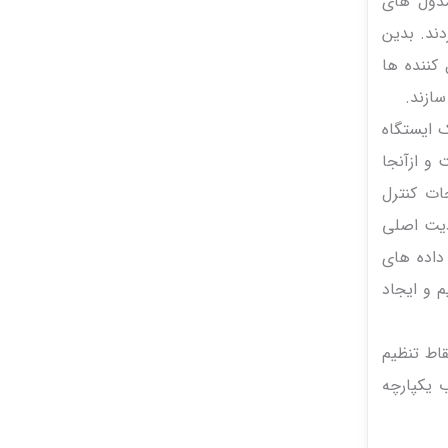
مدول های
ردند. بدین
کننده ها
؛ یک ایستگاه
 نصب شده است و ازآنجا
ات کنترل
دیت اصلی
داده های
م و ایجاد
صحیح نقاط تنظیم
رمینال تحت وب یکپارچه