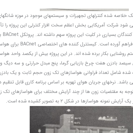
ه در شکل ۱ دیده می شود شرکت آمریکایی بخش اعظم سخت افزار کنترلی این پروژه را ت
است ولی باید گفت که تولید
ارتباطی کلیه این سیستمها را فراهم آورده است. کیستت
م روشنایی بکار برده شده اند. در این پروژه بیش از یکصد واحد هواس
 سیصد بادزن هفت چرخ بازیابی گرما، پنج مبدل حرارتی و سه دیگ وج
 شده شامل تعداد فراوانی هواسازهای تک زون حجم ثابت و یک بادزن
 باشد. نرخهای جریان هوای تهویه بر اساس برنامه کاری قابل تنظیم د
 توجه به مقتضیات زون ها از چند آرایش مختلف برای هواسازهای تک ز
ونه هواسازها در شکل ۲ به تصویر کشیده شده است.