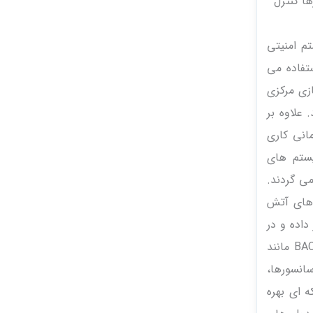
ها کنترل
م امنیتی
صاصی بهره می برند. چیلر ها و سیستم ذخیره سازی یخ از شبکه 7plc استفاده می
دکارسازی مرکزی
علاوه بر
 ها و برنامه های زمانی کاری
یستم های
ی گردند.
 های آتش
ار داده و در
صورت احساس نیاز، آلارم های BACnet را فعال ساخته و اینترلاکهای ایمنی با سایر تجهیزات BACnet مانند
سانسورها،
 ای بهره