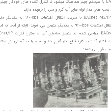
آب سرد از طریق شبکه BACnet با سیستم چیلر هماهنگ میشود تا کنترل کننده های خودکار چیل
 پمپ های مدار لوله های آب گرم و سرد را برعهده دارند.
این تابلوها از طریق شبکه BACnet MS/IP با سرعت انتقال ا
BACnet MS/IP با سرعت انتقال اطلاعات 9600bps به یکدیگر متصل می شوند. البته از آنج
 فشار آغاز به کار/ قطع کار آلارم ها و غیره را به آسانی در اختی
ان قرار می دهند.