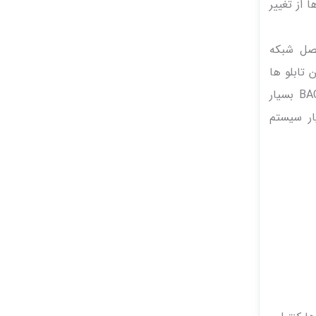
رها از تغییر
طلاعات 9600bps به یکدیگر متصل شبکه
ا که این تابلو ها
در اصل بر اساس پروتکل BACnet طراحی شده اند متصل ساختن آنها به ستون فقرات BACnet/IP بسیار
ار سیستم