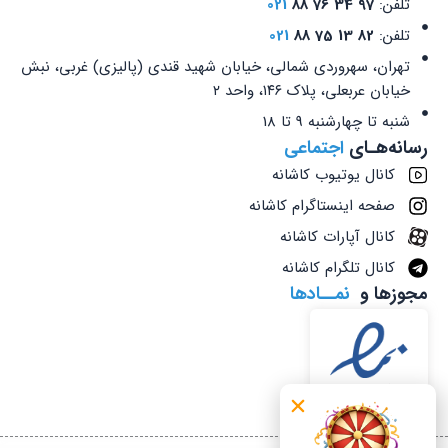
تلفن:
97 34 76 88
021
تلفن:
82 13 75 88
021
تهران، سهروردی شمالی، خیابان شهید قندی (پالیزی) غربی، نبش
خیابان عربعلی، پلاک ۱۴۶، واحد ۲
شنبه تا چهارشنبه 9 تا 18
رسانه‌هـای
اجتماعی
کانال یوتیوب کاشانه
صفحه اینستاگرام کاشانه
کانال آپارات کاشانه
کانال تلگرام کاشانه
مجوزها و
نمــادها