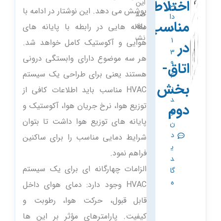
اختلاط
این
مر
پوشش می دهد. این نوشتار در ادامه با
صفحه
دا
مناسب
یافت
مقاله هایی در رابطه با پایانه های
د
نشد.
1
هوایی و آکوستیک کامل خواهد شد.
در
3
هر سه موضوع دارای وابستگی درونی
اتاق-
9
هستند یعنی برای طراحی یک سیستم
6
بخش
ب
HVAC مناسب باید اطلاعات کافی از
د
دوم
توزیع هوا، نرخ جریان هوا، آکوستیک و
و
پایانه های توزیع هوا داشت تا بتوان
ن
د
شرایط دمایی مناسب را برای ساکنین
ی
فراهم نمود.
د
الزامات چهارگانه ای برای یک سیستم
گا
ه
HVAC وجود دارد: دمای هوای داخل
قابل قبول، حرکت هوا، رطوبت و
کیفیت. پارامترهای مؤثر بر این ها