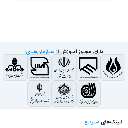
دارای مجـوز آمـوزش از
سـازمان‌هـای:
لـینک‌های
سـریـع