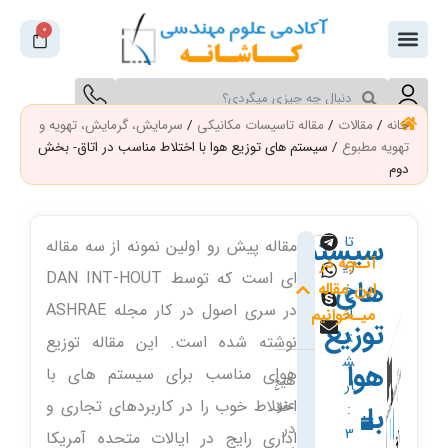
فتن
0
سبد
ه
خرید
حتوا
جستجو
جستجو
کنید
کنید
خانه
/
مقالات
/
مقاله تاسیسات مکانیکی
/
سرمایش، گرمایش، تهویه و
تهویه مطبوع
/ سیستم های توزیع هوا با اختلاط مناسب در اتاق- بخش
دوم
سیستم
تا
مقاله پیش رو اولین نمونه از سه مقاله
آنـچه در
ری
ای است که توسط DAN INT-HOUT
های
این مقاله
خ
در سری اصول در کار مجله ASHRAE
ان
میـخوانیم
توزیع
ت
نوشته شده است. این مقاله توزیع
ش
هوا
هوای مناسب برای سیستم های با
هیچ
ار
عنوانی
اختلاط خوب را در کاربردهای تجاری و
با
:
در
3
اداری رایج در ایالات متحده آمریکا