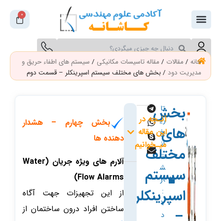
فتن
0
سبد
ه
خرید
حتوا
جستجو
جستجو
کنید
کنید
خانه
/
مقالات
/
مقاله تاسیسات مکانیکی
/
سیستم های اطفاء حریق و
مدیریت دود
/ بخش های مختلف سیستم اسپرینکلر – قسمت دوم
بخش
تا
آنـچه در
ری
بخش چهارم – هشدار
های
این مقاله
خ
دهنده ها
ان
میـخوانیم
مختلف
ت
آلارم های ویژه جریان (Water
ش
سیستم
Flow Alarms)
ار
اسپرینکلر
:
از این تجهیزات جهت آگاه
7
ساختن افراد درون ساختمان از
–
د