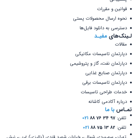
قوانین و مقررات
نحوه ارسال محصولات پستی
دسترسی به دانلود فایل‌ها
لـینک‌های
مفیـد
مقالات
دپارتمان تاسیسات مکانیکی
دپارتمان نفت، گاز و پتروشیمی
دپارتمان صنایع غذایی
دپارتمان تاسیسات برقی
خدمات طراحی تاسیسات
درباره آکادمی کاشانه
تمـاس
با ما
تلفن:
97 34 76 88
021
تلفن:
82 13 75 88
021
تهران، سهروردی شمالی، خیابان شهید قندی (پالیزی) غربی، نبش