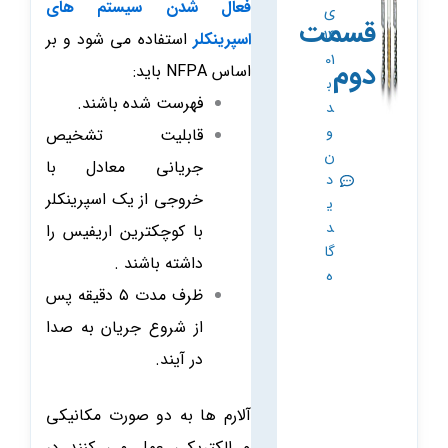
فعال شدن سیستم های
ی
قسمت
14
اسپرینکلر
استفاده می شود و بر
01
دوم
اساس NFPA باید:
ب
فهرست شده باشند.
د
و
قابلیت تشخیص
ن
جریانی معادل با
د
خروجی از یک اسپرینکلر
ی
د
با کوچکترین اریفیس را
گا
داشته باشند .
ه
ظرف مدت ۵ دقیقه پس
از شروع جریان به صدا
در آیند.
آلارم ها به دو صورت مکانیکی
و الکتریکی عمل می کنند در