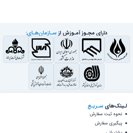
دارای مجـوز آمـوزش از
سـازمان‌هـای:
لـینک‌های
سـریـع
نحوه ثبت سفارش
پیگیری سفارش
پشتیبانی