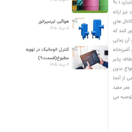
باشید که در اکثر موارد باید کانال ها را عایق کنید استفاده از این استاندارد مزیت دیگری نیز دارد. استاندارد 90.1
نیز ارائه
کانال های
هواگیر، ایرسپراتور
5 مرداد 1405
ر کنند که
 آن زمانی
آشپزخانه
کنترل اتوماتیک در تهویه
مطبوع(قسمت9)
طاف پذیر
3 مرداد 1405
واع بدون
ی از آنجا
عمر مفید
 توصیه می