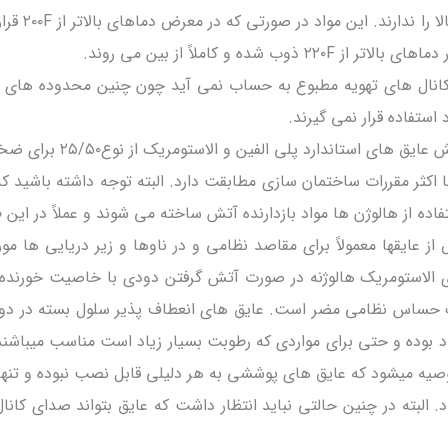
گرمانرمی تاب تحمل دماهای بال
ب شده و کاملاً از بین می روند.
کانال های تهویه مطبوع به حساب نمی آید چون چنین محدوده های دم
استفاده قرار نمی گیرند.
طبقه بندی مقاومت در برابر آتش عایق های استاندار
ا اکثر مقررات ساختمان سازی مطابقت دارد. البته توجه داشته باشید ک
ده از هالوژن ها مواد بازدارنده آتش ساخته می شوند و عملاً در این 
ز عایقها معمولاً برای مقاصد نظامی و در ناوها و زیر دریایی ها مور
ی الاستومریک هالوژنه در صورت آتش گرفتن دودی با خاصیت خورنده 
یک حساس نظامی مضر است. عایق های انعطاف پذیر سلول بسته در دو 
د بوده و حتی برای مواردی که رطوبت بسیار زیاد است مناسب میباشند
صیه میشود که عایق های پوششی به هر دلیلی قابل نصب نبوده و تنها 
. البته در چنین حالتی نباید انتظار داشت که عایق بتواند صدای کانال 