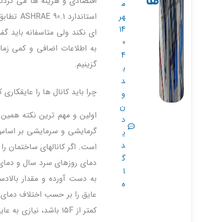
ها
اقتصادی و هزینه ها می کردند
م
استاندا
هر
14
ای نکند ولی متاسفانه باید گف
0
به اطلاعات اضافی و کمی زما
4
گزینیم.
ب
د
چرا باید کانال ها را عایقکاری ک
و
ن
اولین و مهم ترین نکته همین سؤ
د
ی
د
گ
ا
ه
عایق را بر حسب اختلاف دمای ه
کمتر از ۱۵F باشد، نی