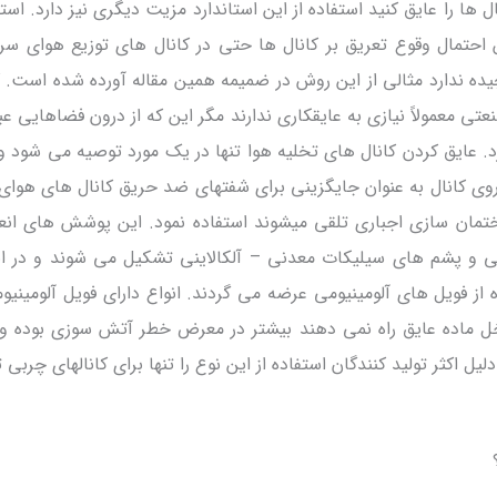
عیین احتمال وقوع تعریق بر کانال ها حتی در کانال های توزیع هوای سرد 
یده ندارد مثالی از این روش در ضمیمه همین مقاله آورده شده است. 
عتی معمولاً نیازی به عایقکاری ندارند مگر این که از درون فضاهایی عبو
رد. عایق کردن کانال های تخلیه هوا تنها در یک مورد توصیه می شود و
ی کانال به عنوان جایگزینی برای شفتهای ضد حریق کانال های هوای 
ختمان سازی اجباری تلقی میشوند استفاده نمود. این پوشش های انع
میکی و پشم های سيليكات معدنى – آلكالاينی تشکیل می شوند و در ان
ده از فویل های آلومینیومی عرضه می گردند. انواع دارای فویل آلومینیوم
خل ماده عایق راه نمی دهند بیشتر در معرض خطر آتش سوزی بوده و 
یل اکثر تولید کنندگان استفاده از این نوع را تنها برای کانالهای چربی