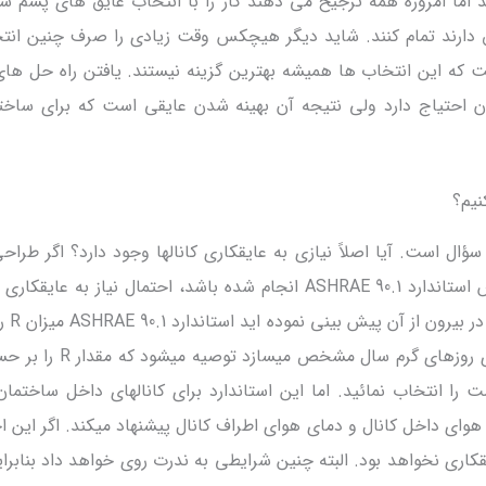
 اما امروزه همه ترجیح می دهند کار را با انتخاب عایق های پشم شی
رد ASHRAE 90.1 تطابق دارند تمام کنند. شاید دیگر هیچکس وقت زیادی را صرف چنین 
ت که این انتخاب ها همیشه بهترین گزینه نیستند. یافتن راه حل های 
ن احتیاج دارد ولی نتیجه آن بهینه شدن عایقی است که برای ساخت
نیم؟
ال است. آیا اصلاً نیازی به عایقکاری کانالها وجود دارد؟ اگر طراحی
گرمایشی و سرمایشی بر اساس استاندارد 90.1 ASHRAE انجام شده باشد، احتمال نیاز به ع
است. اگر کانا
دمای روزهای سرد سال و دمای روزهای گرم سال 
وای داخل کانال و دمای هوای اطراف کانال پیشنهاد میکند. اگر این ا
ازی به عایقکاری نخواهد بود. البته چنین شرایطی به ندرت روی خواهد داد بناب