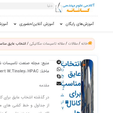
فتن
جستجو
ه
کنید
حتوا
آموزش‌های رایگان
آموزش آنلاین/حضوری
آموزش
خانه
/
مقالات
/
مقاله تاسیسات مکانیکی
/ انتخاب عایق مناسب
انتخاب
تا
منبع: مجله صنعت تاسیسات شما
ری
ماخذ: Robert W.Tinsley، HPAC
عایق
خ
مناسب
ان
مقدمه
ت
برای
ش
در گذشته انتخاب عایق برای کا
کانال
ار:
از جداول و خط کشی های مح
7