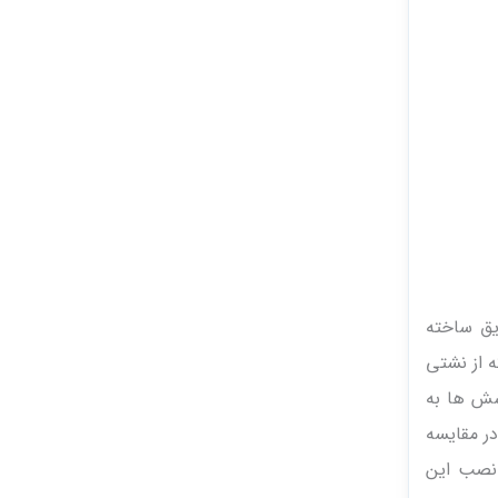
یق ساخته
 از نشتی
وشش ها به
در مقایسه
 نصب این