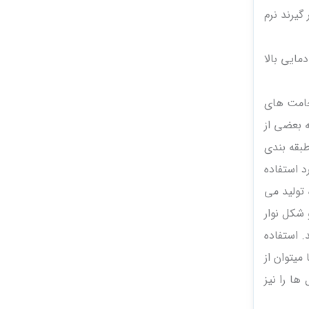
ا را ندارند. این مواد در صورتی که در معرض دماهای بالاتر از ۲۰۰F قرار گیرند نرم
ایی بالا
د پلی الفین و الاستومریک از نوع۲۵/۵۰ برای ضخامت های
ه بعضی از
طبقه بندی
د استفاده
تولید می
شکل نوار
. استفاده
میتوان از
ها را نیز