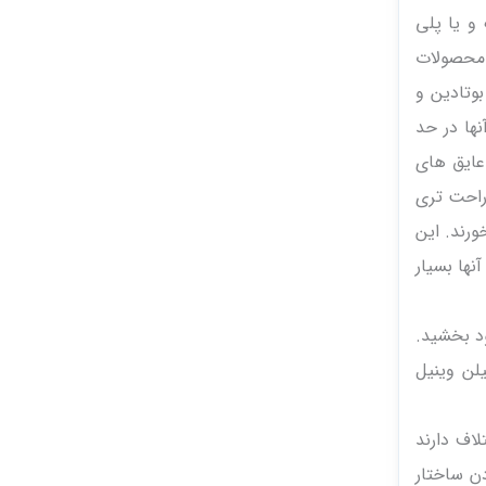
و یا پلی
شند. محصولات
 نوع PVC و لاستیک نیتریل بوتادین و
نها در حد
 معادل ۰/۳ یا کمتر میباشد. عایق های
نصب راحت تری
رند. این
ها بسیار
ود بخشید.
یلن وینیل
اف دارند
دن ساختار