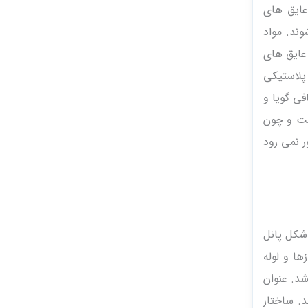
عایق های
ند. مواد
 عایق های
 پلاستیکی
فی گویا و
د. بزرگ ترین مشکل این نوع عایق عدم تطابق آن با استاندارد IMC است و چون
ت گیرانه هستند تصور نمی رود
آن به شکل پانل
سازها و لوله
شد. عنوان
. ساختار