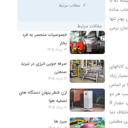
شه که با
مطالب مرتبط
انتخاب ساده
بهتر تنها
مقالات مرتبط
مان برمی
خصوصیات منحصر به فرد
بخار
14 مرداد 1405
صرفه جویی انرژی در تبرید
 کانالهای
صنعتی
ایقکاری بسیار زیاد
12 مرداد 1405
لهای ساختمان را در بیرون از آن پیش بینی نموده اید استاندارد 90.1 ASHRAE میزان R را بر اساس
ازن خطر پنهان دستگاه های
مشخص میسازد توصیه میشود که مقدار R را بر حسب هر دو
تصفیه هوا
به دست آورده و مقدار بالادست را انتخاب نمائید. اما این استاندارد برای کانالهای داخل ساختمان، مقدار R
10 مرداد 1405
ختلاف دما
راین مطمئن
مبرد ها
7 مرداد 1405