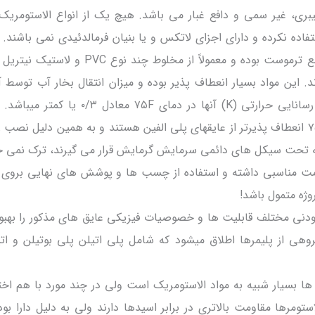
بری، غیر سمی و دافع غبار می باشد. هیچ یک از انواع الاستومریک 
نی از مواد خانواده CFC استفاده نکرده و دارای اجزای لاتکس و یا بنیان فرمالدئیدی نمی با
الاستومری از نوع اتصال متقاطع ترموست بوده و معمولاً از مخلوط چند
 این مواد بسیار انعطاف پذیر بوده و میزان انتقال بخار آب توسط آ
۰/۱perm in یا کمتر و قابلیت رسانایی حرارتی (K) آنها در دمای ۷۵F
الاستومریک در دمای مبنای ۷۵F انعطاف پذیرتر از عایقهای پلی الفین هستند و به همین دلیل 
که تحت سیکل های دائمی سرمایش گرمایش قرار می گیرند، ترک نمی خو
اومت مناسبی داشته و استفاده از چسب ها و پوشش های نهایی بروی آن
وژه متمول باشد!
افزودنی مختلف قابلیت ها و خصوصیات فیزیکی عایق های مذکور را بهب
گروهی از پلیمرها اطلاق میشود که شامل پلی اتیلن پلی بوتیلن و ات
 بسیار شبیه به مواد الاستومریک است ولی در چند مورد با هم اختل
ستومرها مقاومت بالاتری در برابر اسیدها دارند ولی به دلیل دارا بو