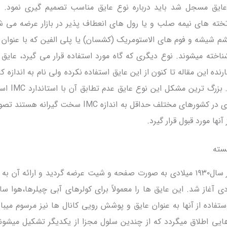
عایق مسجل شد باید درباره نوع عایق مناسب تصمیم گیری نمود. 
ه های نیمه صلب و یا رول های انعطاف پذیر در بازار عرضه می شو
پشم شیشه و فوم های الاستومریک (کشسان) یا پلی الفین که با عنوان
ناخته میشوند. نوع دیگری که گاه مورد استفاده قرار می گیرد، عایق
ده این مقاله تا کنون از این عایق استفاده نکرده ولی نام به اندازه کا
بیانگر مشخصات آن می باش
اکثر مقررات ملی ساختمان سازی در کشورهای مختلف حداقل به اندازه IMC سخ
نها مورد قبول قرار گیرد.
سته
این نوع عایق برای اولین بار در سال۱۹۳۰ میلادی به صورت صفحه و شیت عرضه گردید و ارائه 
وسته از سال ۱۹۵۰ میلادی آغاز شد. این عایق ها را معمولاً برای کولرهای آبی چیلرها،هوا 
تفاده از آنها به عنوان عایق و پوشش رویی کانال ها نیز مرسوم میبا
ایی اطلاق میگردد که از چندین سلول مجزا از یکدیگر تشکیل میشوند