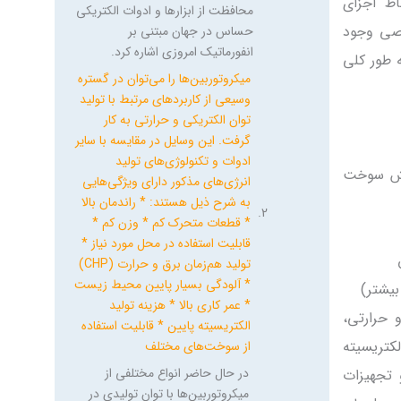
اظ اجزای
خاصی وجود دارد که
اصی وجود
میکروتوربین‌ها را از سایر توربین‌های
کوچک صنعتی جدا می‌سازد. به طور
ه طور کلی
کلی ویژگی‌های اصلی مد نظر در
طراحی میکروتوربین‌ها عبارت‌اند از:
* برخورداری ازکمپرسورهای جریان
شعاعی * نسبت تراکم پایین که
توسط یک یا حداکثر دو طبقه
اهش سوخت
کمپرسور ایجاد می‌شود * استفاده
حداقل ازپره‌های ثابت و خنک‌کاری
در روتور که این امر با کاهش
سوخت مصرفی باعث بالا رفتن *
راندمان میکروتوربین می‌شود *
بازیابی حرارت خروجی جهت پیش
گرم کردن هوای ورودی به محفظه
و حرارتی،
احتراق * سرعت‌های دورانی بسیار
بالا در شافت خروجی اولیه (۲۵۰۰۰
لکتریسیته
دور بر دقیقه یا بیشتر) با استفاده از
 تجهیزات
میکروتوربین‌ها در سیستم‌های