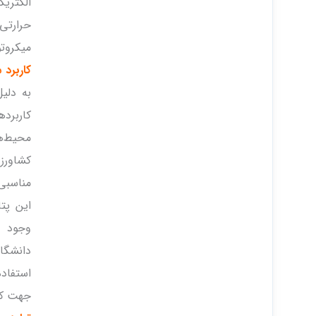
الکتریک
حرارتی
میکروتو
کاربرد 
به دلیل
کاربرده
محیط‌ه
کشاورز
مناسبی 
این پت
وجود د
دانشگا
استفاده
جهت کار