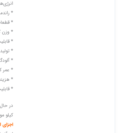
انرژی‌ه
* راندما
* قطعا
* وزن ک
* قابلی
* تولید 
* آلود
* عمر کا
* هزینه
* قابل
کیلو مور
اجزای ا