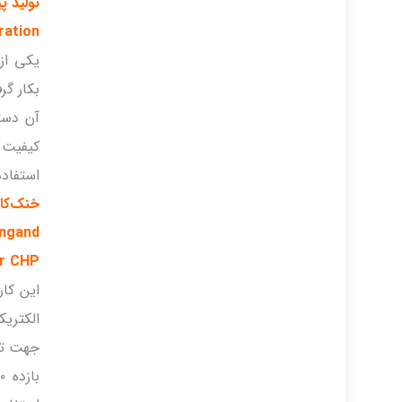
تولید پ
ration
یکی از 
بکار گر
آن دست
کیفیت ا
استفاده
خنک‌کار
ingand
r CHP
این کار
الکتریک
جهت تول