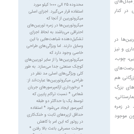
ترکیبی تولید توان الکتریکی و
 مبدل‌های
حرارتی، می‌توان بازده کلی آن‌ها را
در کنار
در مقایسه با حالتی که از آن‌ها تنها
برای تولید الکتریسیته استفاده
می‌شود دو یا سه برابر کرد. لذا
ادوات مختلفی همچون ژنراتور و
بین‌ها در
تجهیزات الکتریکی و الکترونیکی
برای تولید الکتریسیته با ولتاژ و
اری و نیز
فرکانس مناسب و نیز مبدل‌های
یی، چوب،
حرارتی، چیلرهای جذبی و
فرصت‌های
رطوبت‌گیرهای هوا جهت کاربردهای
حرارتی در کنار میکروتوربین بکار
زرگانی هم
گرفته می‌شوند. کاربرد
های بزرگ
میکروتوربین‌ها به دلیل ویژگی‌هایی
ارستانی،
ذکرشده، علاقه‌مندی روزافزونی به
استفاده از میکروتوربین‌ها در
 در زمره
کاربردهای گوناگون تولید توان
گون موجود
الکتریکی و حرارتی در محیط‌های
صنعتی، تجاری و نیز محیط‌های
عمومی وجود دارد. صنایع استخراج