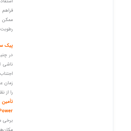
استفاده
فراهم ش
ممکن ا
رطوبت‌گ
پیک سایی ving
در چنی
ناشی از
زمان عا
را از ن
تأمین ن
Power
برخی مص
مکان‌ها