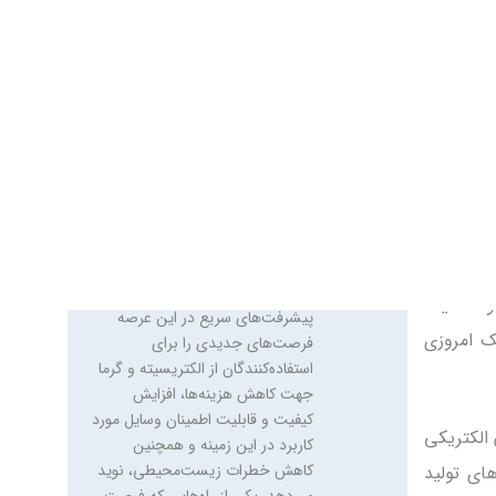
حرارت و یا توان مکانیکی را در
نزدیکی محل مصرف‌کننده تولید
یه‌گذاری
می‌کنند. توربین‌های احتراقی،
ل با ابعاد کوچک جهت تولید انرژی به صورت توزیعی (Distributed
موتورهای رفت و برگشتی،
سیستم‌های خورشیدی، توربین‌های
هستند که
بادی و سلول‌های سوختی از جمله
 می‌کنند.
وسایل تولید انرژی به صورت توزیعی
ربین‌های
می‌باشند. از دلایل اقبال روزافزون به
استفاده از این سیستم‌ها می‌توان به
اشند. از
تردید درباره قابلیت اطمینان
ره قابلیت
سیستم‌های الکتریکی موجود، به
حداقل رسانیدن افت انرژی و اهمیت
و اهمیت
محافظت از ابزارها و ادوات الکتریکی
ک امروزی
حساس در جهان مبتنی بر
انفورماتیک امروزی اشاره کرد.
میکروتوربین‌ها را می‌توان در گستره
 الکتریکی
وسیعی از کاربردهای مرتبط با تولید
توان الکتریکی و حرارتی به کار
ای تولید
گرفت. این وسایل در مقایسه با سایر