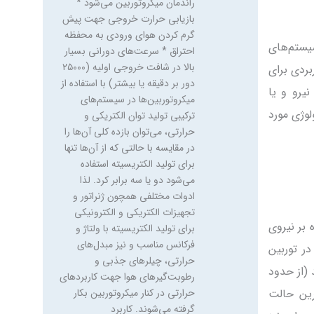
و فرآوری نفت، صنایع شیمیایی،
چوب، کشاورزی، کاشی، سرامیک و
نیز معادن عمده‌ترین مراکز صنعتی
سیستم‌های
هستند که فرصت‌های مناسبی جهت
بردی برای
استفاده از میکروتوربین‌ها را فراهم
می‌سازند. در محیط‌های بازرگانی
یرو و یا
هم این پتانسیل در مراکزی چون
لوژی مورد
ساختمان‌های اداری، رستوران‌ها و
فروشگاه‌های بزرگ وجود دارد. به
علاوه، مکان‌های عمومی همچون
مجموعه‌های ورزشی، بیمارستانی،
دانشگاه‌ها، مدارس و نیز
ساختمان‌ها و تأسیسات دولتی نیز
می‌توانند در زمره استفاده‌کنندگان از
 بر نیروی
میکروتوربین‌ها قرار گیرند. به طور
در توربین
کلی زمینه‌های گوناگون موجود
جهت کاربرد میکروتوربین‌ها را
 (از حدود
می‌توان به چند دسته تقسیم کرد:
هینه‌ترین حالت
تولید پیوسته توان الکتریکی