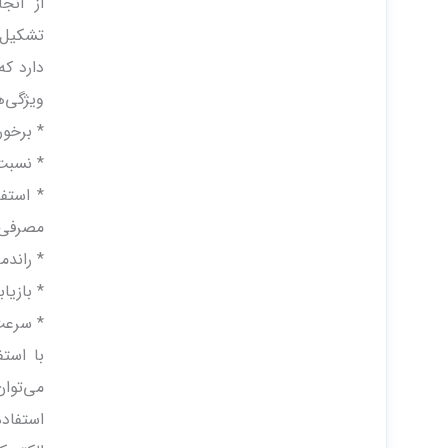
از آنج
تشکیل‌
دارد که
ویژگی‌ه
* برخور
* نسبت 
* استف
مصرفی ب
* راندم
* بازی
* سرعت‌های
با استف
می‌توان
استفاد