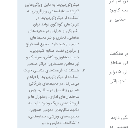
Continuous Generation یکی از
ن امر نیز
کاربردهای میکروتوربین‌ها تولید
ب کاربرد
دائمی نیروی الکتریکی می‌باشد.
 جذبی و
سیستم‌های بکار گرفته شده در این
زمینه از نظر طراحی و نصب ساده
می‌باشند. چنین کاربردی برای آن
دسته از مصرف‌کنندگان که به کارکرد
مطمئن شبکه‌های سراسری انتقال
نیرو و یا کیفیت الکتریسیته تحویلی
لغ هنگفت
از آن‌ها با توجه به حساسیت
رخی مناطق
دستگاه‌ها و یا تکنولوژی مورد
اجتناب از پرداخت این هزینه‌ها (در زمان بار پیک ممکن است هزینه‌ها به ۳ الی ۵ برابر
استفاده‌شان اطمینان کامل ندارند،
مناسب می‌باشد.
تجهیزاتی
خنک‌کاری،گرمادهی و تولید
الکتریسیته به صورت ترکیبی
Combinedcooling,Heatingand
Power or CHP این کاربرد فرآیندها
و عملیاتی را تحت پوشش قرار
گی دارند.
می‌دهد که در آن‌ها علاوه بر نیروی
الکتریکی نیاز به توان حرارتی نیز
ستند. به