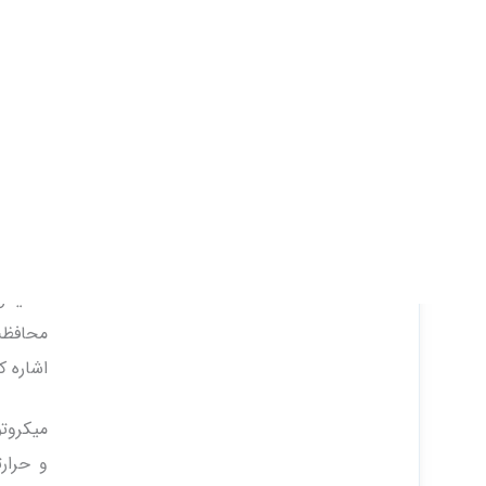
کاهش خ
یکی از 
الکتریس
توربین
بادی و
دلایل ا
اطمینا
محافظت
اشاره ک
میکروتو
و حرارت