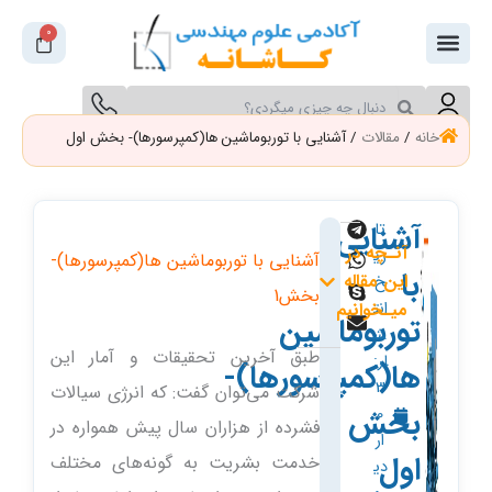
فتن
0
سبد
ه
خرید
حتوا
جستجو
جستجو
کنید
کنید
خانه
/
مقالات
/ آشنایی با توربوماشین ها(کمپرسورها)- بخش اول
آشنایی
تا
آنـچه در
ری
آشنایی با توربوماشین ها(کمپرسورها)-
با
این مقاله
خ
بخش1
انت
میـخوانیم
توربوماشین
ش
طبق آخرین تحقیقات و آمار این
ار:
ها(کمپرسورها)-
3
شرکت می‌توان گفت: که انرژی سیالات
بخش
0
فشرده از هزاران سال پیش همواره در
ار
اول
خدمت بشریت به گونه‌های مختلف
دی