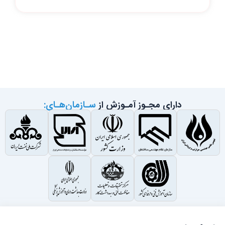
دارای مجـوز آمـوزش از
سـازمان‌هـای: