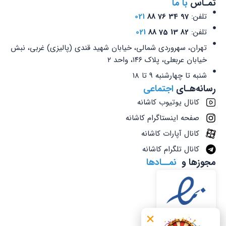
تمـاس
با ما
تلفن:
97 34 76 88
021
تلفن:
82 13 75 88
021
تهران، سهروردی شمالی، خیابان شهید قندی (پالیزی) غربی، نبش
خیابان عربعلی، پلاک ۱۴۶، واحد ۲
شنبه تا چهارشنبه 9 تا 18
رسانه‌هـای
اجتماعی
کانال یوتیوب کاشانه
صفحه اینستاگرام کاشانه
کانال آپارات کاشانه
کانال تلگرام کاشانه
مجوزها و
نمــادها