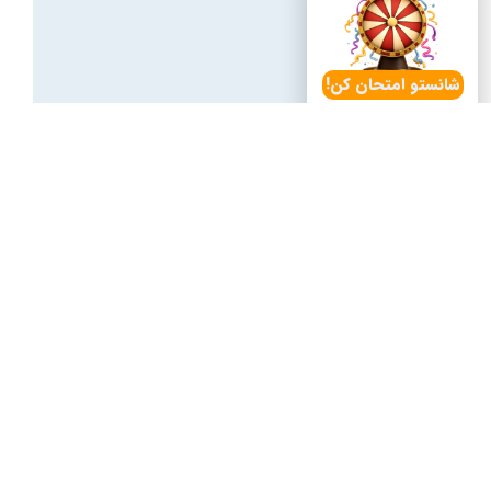
شانستو امتحان کن!