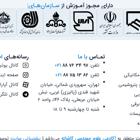
دارای مجـوز آمـوزش از
سـازمان‌هـای:
تمـاس
با ما
رسانه‌هـای
ا
تلفن:
97 34 76 88
021
کانال یوتی
مکانیکی
تلفن:
82 13 75 88
021
صفحه اینس
و پتروشیمی
تهران، سهروردی شمالی، خیابان
کانال آپار
شهید قندی (پالیزی) غربی، نبش
یی
کانال تلگر
خیابان عربعلی، پلاک ۱۴۶، واحد ۲
برقی
شنبه تا چهارشنبه 9 تا 18
یسات
ه
ت متعلق به
آکادمی علوم مهندسی کاشانه
می‌باشد.|
پشتیبانی سایت
توس