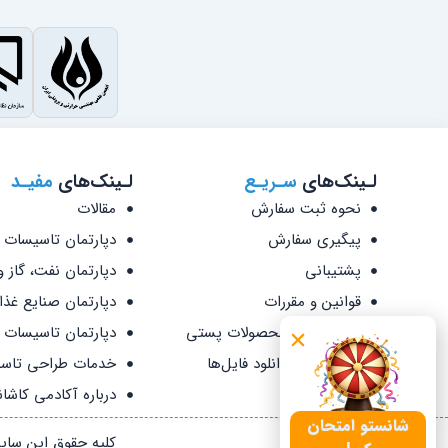
لـینک‌های
سـریـع
لـینک‌های
مفیـد
نحوه ثبت سفارش
مقالات
پیگیری سفارش
دپارتمان تاسیسات 
پشتیبانی
دپارتمان نفت، گاز 
قوانین و مقررات
دپارتمان صنایع غذا
نحوه ارسال محصولات پستی
دپارتمان تاسیسات 
دسترسی به دانلود فایل‌ها
خدمات طراحی تاس
درباره آکادمی کاشان
شانستو امتحان
کلیه حقوق این سای