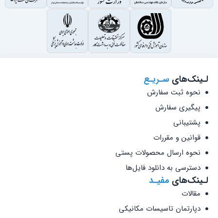
نک‌های
سـریـع
حوه ثبت سفارش
یگیری سفارش
شتیبانی
وانین و مقررات
حوه ارسال محصولات پستی
سترسی به دانلود فایل‌ها
نک‌های
مفیـد
قالات
پارتمان تاسیسات مکانیکی