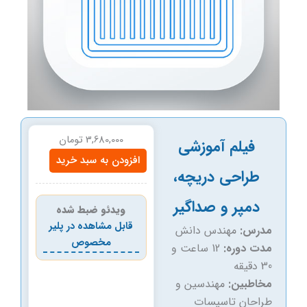
3,680,000
تومان
فیلم آموزشی
فیلم
افزودن به سبد خرید
آموزشی
طراحی دریچه،
طراحی
دریچه،
دمپر و صداگیر
ویدئو ضبط شده
دمپر
و
قابل مشاهده در پلیر
مدرس:
مهندس دانش
صداگیر
مخصوص
مدت دوره:
12 ساعت و
عدد
30 دقیقه
مخاطبین:
مهندسین و
طراحان تاسیسات