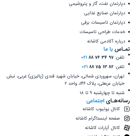
پارتمان نفت، گاز و پتروشیمی
پارتمان صنایع غذایی
پارتمان تاسیسات برقی
دمات طراحی تاسیسات
رباره آکادمی کاشانه
ـاس
با ما
تلفن:
97 34 76 88
021
تلفن:
82 13 75 88
021
تهران، سهروردی شمالی، خیابان شهید قندی (پالیزی) غربی، نبش
خیابان عربعلی، پلاک ۱۴۶، واحد ۲
شنبه تا چهارشنبه 9 تا 18
نه‌هـای
اجتماعی
کانال یوتیوب کاشانه
صفحه اینستاگرام کاشانه
کانال آپارات کاشانه