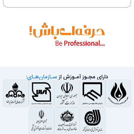
دارای مجـوز آمـوزش از
سـازمان‌هـای: