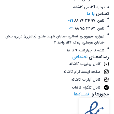
درباره آکادمی کاشانه
تمـاس
با ما
تلفن:
97 34 76 88
021
تلفن:
82 13 75 88
021
تهران، سهروردی شمالی، خیابان شهید قندی (پالیزی) غربی، نبش
خیابان عربعلی، پلاک ۱۴۶، واحد ۲
شنبه تا چهارشنبه 9 تا 18
رسانه‌هـای
اجتماعی
کانال یوتیوب کاشانه
صفحه اینستاگرام کاشانه
کانال آپارات کاشانه
کانال تلگرام کاشانه
مجوزها و
نمــادها