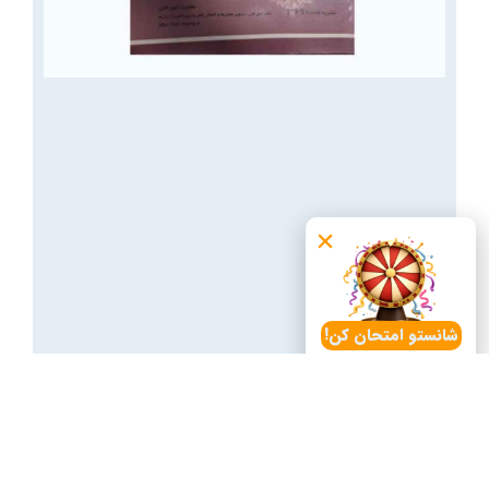
شانستو امتحان کن!