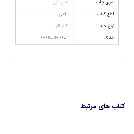
سری چاپ
چاپ اول
قطع کتاب
رقعی
نوع جلد
گالینگور
شابک
٩٧٨٦٠٠١٦٥٢٩٨١
کتاب های مرتبط