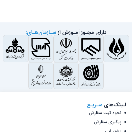
دارای مجـوز آمـوزش از
سـازمان‌هـای:
لـینک‌های
سـریـع
نحوه ثبت سفارش
پیگیری سفارش
پشتیبانی