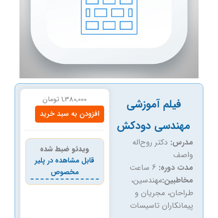
1,380,000
تومان
فیلم آموزشی
فیلم
افزودن به سبد خرید
آموزشی
مهندسی دودکش
مهندسی
دودکش
مدرس:
دکتر روح‌اله
ویدئو ضبط شده
عدد
واصف
قابل مشاهده در پلیر
مدت دوره:
6 ساعت
مخصوص
مخاطبین:
مهندسین،
طراحان، مجریان و
پیمانکاران تاسیسات