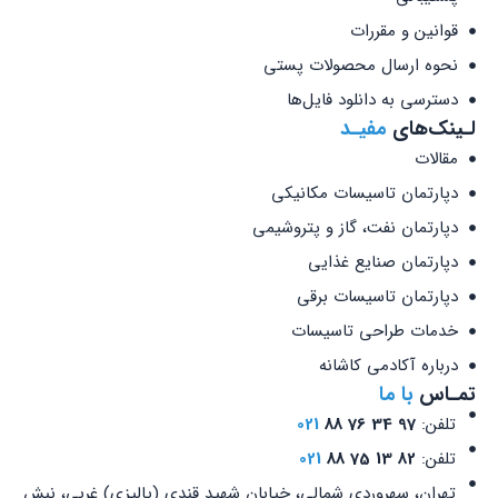
قوانین و مقررات
نحوه ارسال محصولات پستی
دسترسی به دانلود فایل‌ها
لـینک‌های
مفیـد
مقالات
دپارتمان تاسیسات مکانیکی
دپارتمان نفت، گاز و پتروشیمی
دپارتمان صنایع غذایی
دپارتمان تاسیسات برقی
خدمات طراحی تاسیسات
درباره آکادمی کاشانه
تمـاس
با ما
تلفن:
97 34 76 88
021
تلفن:
82 13 75 88
021
تهران، سهروردی شمالی، خیابان شهید قندی (پالیزی) غربی، نبش