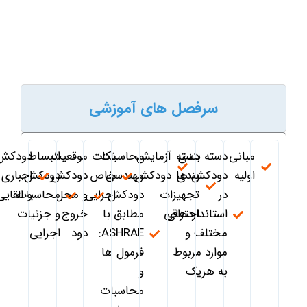
سرفصل های آموزشی
مبانی
دسته بندی
دسته
آزمایش
محاسبات
نکات
موقعیت
انبساط
دودکش
اولیه
بندی
دودکش ها
دودکش
مهندسی
خاص
دودکش
دودکش:
اجباری
در
تجهیزات
دودکش
اجرایی
و محل
محاسبات
و القایی
استانداردهای
احتراقی
مطابق با
خروج
و جزئیات
مختلف و
ASHRAE:
دود
اجرایی
موارد مربوط
فرمول ها
به هریک
و
محاسبات